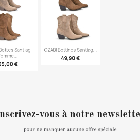
erçu rapide
Aperçu rapide

Bottes Santiag
OZABI Bottines Santiag...
Femme...
49,90 €
55,00 €
nscrivez-vous à notre newslett
pour ne manquer aucune offre spéciale