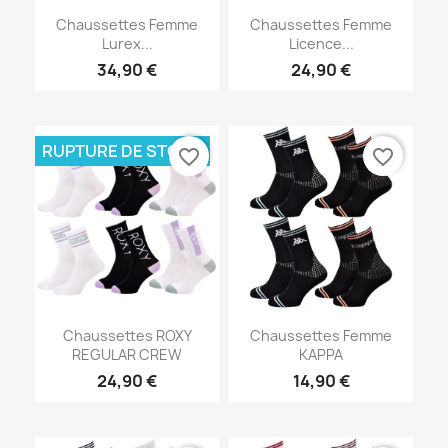
Chaussettes Femme
Chaussettes Femme
Lurex...
Licence...
34,90 €
24,90 €
RUPTURE DE STOCK
favorite_border
favorite_border
Chaussettes ROXY
Chaussettes Femme
REGULAR CREW
KAPPA
24,90 €
14,90 €