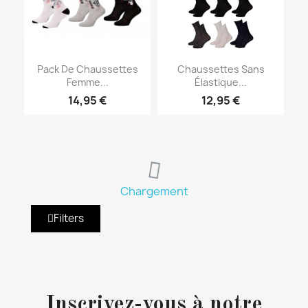
Pack De Chaussettes
Chaussettes Sans
Femme...
Élastique...
14,95 €
12,95 €
Chargement
Filters
Inscrivez-vous à notre