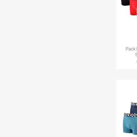
Ap

Pack