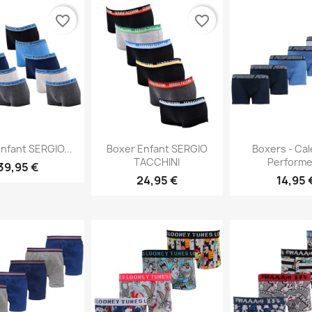
favorite_border
favorite_border
erçu rapide
Aperçu rapide
Aperçu 


nfant SERGIO...
Boxer Enfant SERGIO
Boxers - Ca
TACCHINI
Performer
39,95 €
24,95 €
14,95 