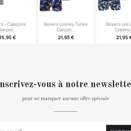
erçu rapide
Aperçu rapide
Aperçu 


s - Caleçons
Boxers Looney Tunes
Boxers Les 
Garçon...
Garçon...
Crétins.
15,95 €
21,95 €
21,95 
nscrivez-vous à notre newslett
pour ne manquer aucune offre spéciale