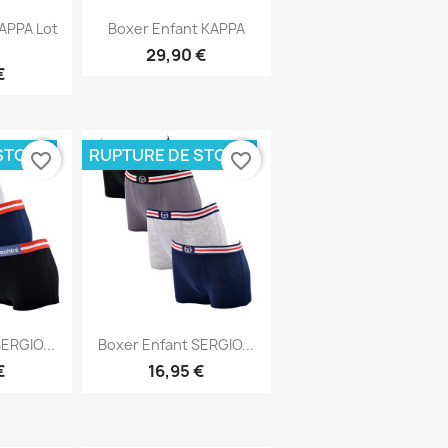
rapide
Aperçu rapide

APPA Lot
Boxer Enfant KAPPA
29,90 €
€
STOCK
RUPTURE DE STOCK
favorite_border
favorite_border
rapide
Aperçu rapide

ERGIO...
Boxer Enfant SERGIO...
€
16,95 €