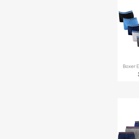
Ap

Boxer E