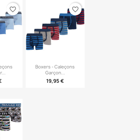
favorite_border
favorite_border
rapide
Aperçu rapide

leçons
Boxers - Caleçons
...
Garçon...
€
19,95 €