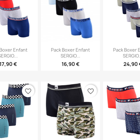
erçu rapide
Aperçu rapide
Aperçu 


 Boxer Enfant
Pack Boxer Enfant
Pack Boxer 
SERGIO...
SERGIO...
SERGIO.
17,90 €
16,90 €
24,90 
favorite_border
favorite_border