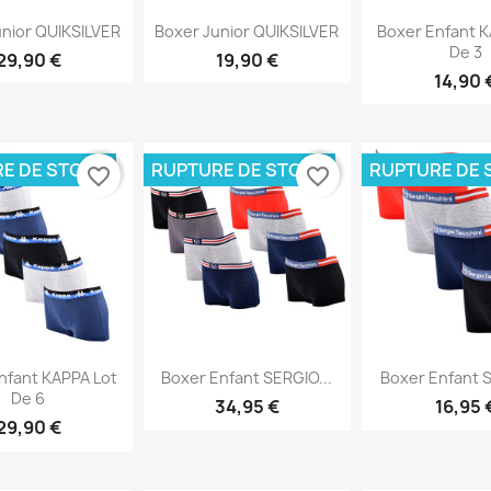
erçu rapide
Aperçu rapide
Aperçu 


unior QUIKSILVER
Boxer Junior QUIKSILVER
Boxer Enfant K
De 3
29,90 €
19,90 €
14,90 
E DE STOCK
RUPTURE DE STOCK
RUPTURE DE 
favorite_border
favorite_border
erçu rapide
Aperçu rapide
Aperçu 


nfant KAPPA Lot
Boxer Enfant SERGIO...
Boxer Enfant S
De 6
34,95 €
16,95 
29,90 €