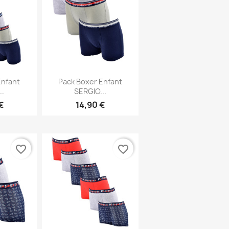
rapide
Aperçu rapide

Enfant
Pack Boxer Enfant
..
SERGIO...
€
14,90 €
favorite_border
favorite_border